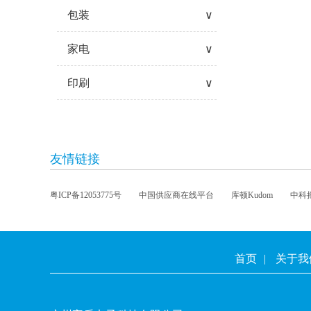
包装
∨
家电
∨
印刷
∨
友情链接
粤ICP备12053775号
中国供应商在线平台
库顿Kudom
中科摇
首页
|
关于我