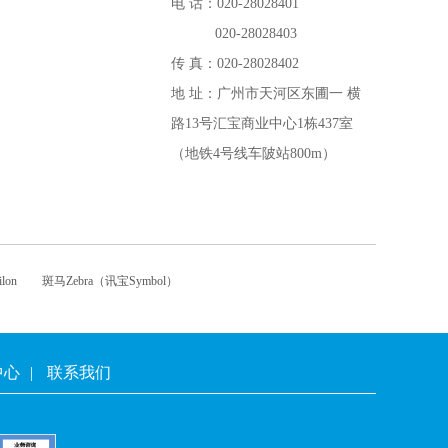
电 话：020-28028401
020-28028403
传 真：020-28028402
地 址：广州市天河区东圃一 横
路13号汇宝商业中心1栋437室
（地铁4号线车陂站800m）
lon
斑马Zebra（讯宝Symbol）
中心
|
联系我们