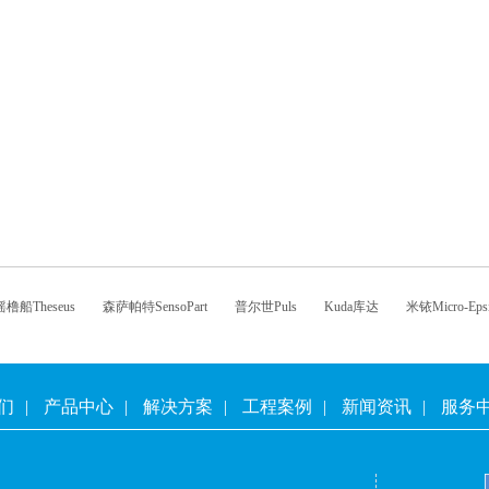
橹船Theseus
森萨帕特SensoPart
普尔世Puls
Kuda库达
米铱Micro-Epsi
们
|
产品中心
|
解决方案
|
工程案例
|
新闻资讯
|
服务